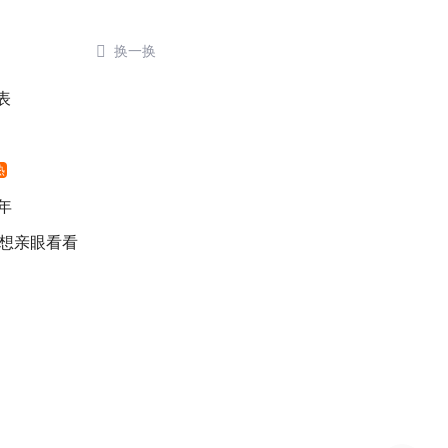

换一换
表
热
年
 想亲眼看看