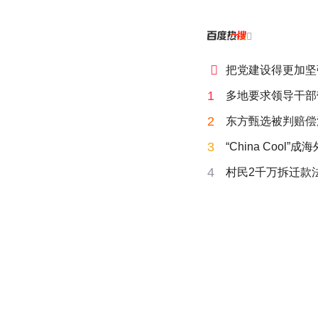


把党建设得更加坚
1
多地要求领导干部
2
东方甄选被判赔偿
3
“China Cool”
4
村民2千万拆迁款法